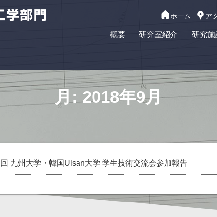
ホーム
ア
概要
研究室紹介
研究施
月:
2018年9月
7回 九州大学・韓国Ulsan大学 学生技術交流会参加報告