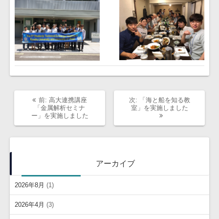
過
次
前:
高大連携講座
次:
「海と船を知る教
去
の
「金属解析セミナ
室」を実施しました
の
投
ー」を実施しました
投
稿:
稿:
アーカイブ
2026年8月
(1)
2026年4月
(3)