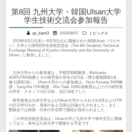
投
第8回 九州大学・韓国Ulsan大学
稿
学生技術交流会参加報告
ナ
ビ
qz_kanri3
2019/08/07
トピックス
ゲ
2019年8月1日(木)～8月3日(土)に開催された韓国Ulsan（ウルサ
ー
ン）大学との第8回学生技術交流会（The 8th Students Technical
Exchange Meeting of Kyushu University and the University of
シ
Ulsan）に参加しました．
ョ
ン
九州大学からの参加者は，宇都宮智昭教授，Ristiyanto
ADIPUTRA助教とその研究室の学生の計6名（博士後期課程1名，
修士課程3名），Ulsan大学からの参加者は，Hyun Kyoung SHIN教
授，Sang-Rai CHO教授，Rho Taek JUNG准教授およびその研究室
の学生・スタッフの計13名，合計19名でした．
研究発表は九州大学およびUlsan大学からそれぞれ5件および7件
の計12件行われ，発表のあと活発な討論がなされました．また，
懇親会では韓国・日本の学生間で親睦が深められました．
この学生技術交流会は，Ulsan大学と九州大学で毎年交互に開催
しており，来年は九州大学で開催する予定です．