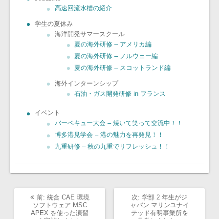
高速回流水槽の紹介
学生の夏休み
海洋開発サマースクール
夏の海外研修 – アメリカ編
夏の海外研修 – ノルウェー編
夏の海外研修 – スコットランド編
海外インターンシップ
石油・ガス開発研修 in フランス
イベント
バーベキュー大会 – 焼いて笑って交流中！！
博多港見学会 – 港の魅力を再発見！！
九重研修 – 秋の九重でリフレッシュ！！
過
次
前:
統合 CAE 環境
次:
学部 2 年生がジ
去
の
ソフトウェア MSC
ャパン マリンユナイ
の
投
APEX を使った演習
テッド有明事業所を