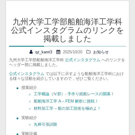
投
九州大学工学部船舶海洋工学科
稿
公式インスタグラムのリンクを
ナ
掲載しました
ビ
ゲ
qz_kanri3
2025/10/20
お知らせ
ー
九州大学工学部船舶海洋工学科
公式インスタグラム
へのリンクを
シ
ヘッダー部に掲載しました。
ョ
公式インスタグラム
では以下に示すような船舶海洋工学科におけ
る様々な活動を紹介していますので，ぜひご覧ください。
ン
授業紹介
工学概論（Ⅳ群）- 手作り紙船レースの開幕！
船舶海洋工学 A – FEM 解析に挑戦！
材料加工学 – 船の加工技術を極めよ！
実験紹介
丸棒引張試験
実験設備