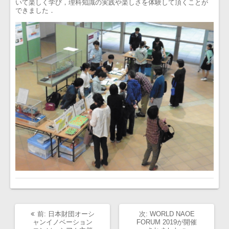
いて楽しく学び，理科知識の実践や楽しさを体験して頂くことが
できました．
過
次
前:
日本財団オーシ
次:
WORLD NAOE
去
の
ャンイノベーション
FORUM 2019が開催