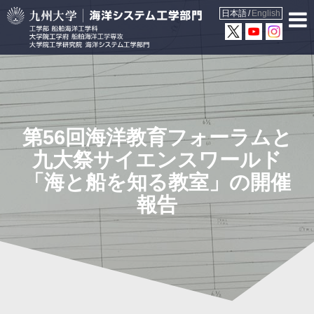
日本語
English
第56回海洋教育フォーラムと
九大祭サイエンスワールド
「海と船を知る教室」の開催
報告