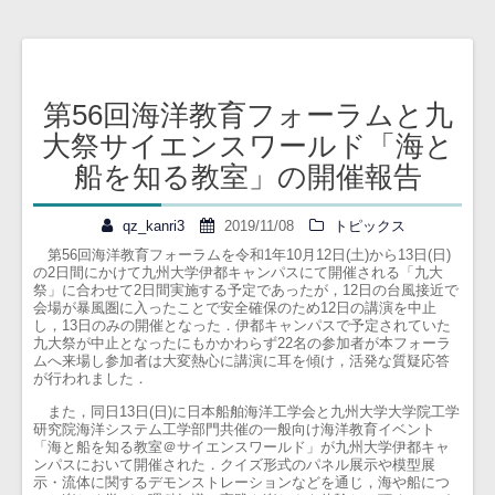
投
第56回海洋教育フォーラムと九
稿
大祭サイエンスワールド「海と
ナ
船を知る教室」の開催報告
ビ
ゲ
qz_kanri3
2019/11/08
トピックス
ー
第56回海洋教育フォーラムを令和1年10月12日(土)から13日(日)
シ
の2日間にかけて九州大学伊都キャンパスにて開催される「九大
祭」に合わせて2日間実施する予定であったが，12日の台風接近で
ョ
会場が暴風圏に入ったことで安全確保のため12日の講演を中止
ン
し，13日のみの開催となった．伊都キャンパスで予定されていた
九大祭が中止となったにもかかわらず22名の参加者が本フォーラ
ムへ来場し参加者は大変熱心に講演に耳を傾け，活発な質疑応答
が行われました．
また，同日13日(日)に日本船舶海洋工学会と九州大学大学院工学
研究院海洋システム工学部門共催の一般向け海洋教育イベント
「海と船を知る教室＠サイエンスワールド」が九州大学伊都キャ
ンパスにおいて開催された．クイズ形式のパネル展示や模型展
示・流体に関するデモンストレーションなどを通じ，海や船につ